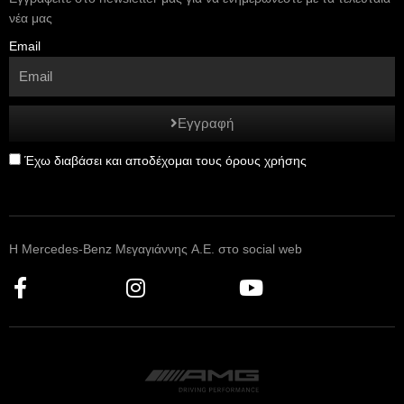
νέα μας
Email
Εγγραφή
Έχω διαβάσει και αποδέχομαι τους όρους χρήσης
Η Mercedes-Benz Μεγαγιάννης A.E. στο social web
F
I
Y
a
n
o
c
s
u
e
t
t
b
a
u
o
g
b